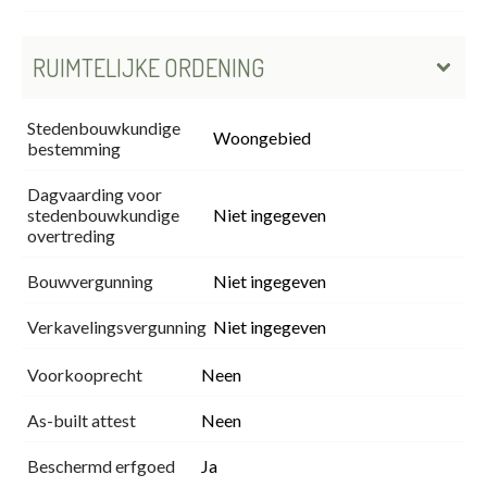
RUIMTELIJKE ORDENING
Stedenbouwkundige
Woongebied
bestemming
Dagvaarding voor
stedenbouwkundige
Niet ingegeven
overtreding
Bouwvergunning
Niet ingegeven
Verkavelingsvergunning
Niet ingegeven
Voorkooprecht
Neen
As-built attest
Neen
Beschermd erfgoed
Ja